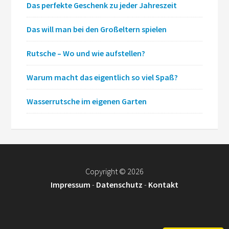
Das perfekte Geschenk zu jeder Jahreszeit
Das will man bei den Großeltern spielen
Rutsche – Wo und wie aufstellen?
Warum macht das eigentlich so viel Spaß?
Wasserrutsche im eigenen Garten
Copyright
© 2026
Impressum
-
Datenschutz
-
Kontakt